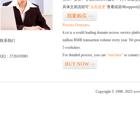
具体交易流程可
“点击这里”
查看或咨询support@
我要购买
>>
Process Overview:
4.cn is a world leading domain escrow service plat
million RMB transaction volume every year. We promi
联系我们
5 workdays.
For detailed process, you can
“visit here”
or contact
QQ：2726103981
BUY NOW
>>
Copyright © 1998 -2025 www.