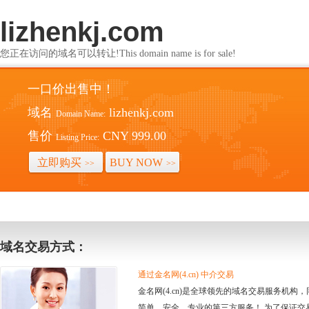
lizhenkj.com
您正在访问的域名可以转让!This domain name is for sale!
一口价出售中！
域名
lizhenkj.com
Domain Name:
售价
CNY 999.00
Listing Price:
立即购买
BUY NOW
>>
>>
域名交易方式：
通过金名网(4.cn) 中介交易
金名网(4.cn)是全球领先的域名交易服务机
简单、安全、专业的第三方服务！ 为了保证交